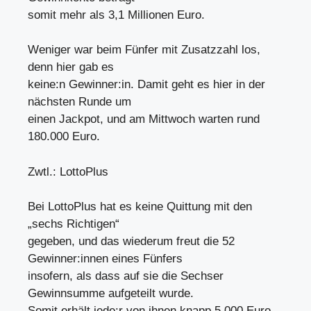
somit mehr als 3,1 Millionen Euro.
Weniger war beim Fünfer mit Zusatzzahl los,
denn hier gab es
keine:n Gewinner:in. Damit geht es hier in der
nächsten Runde um
einen Jackpot, und am Mittwoch warten rund
180.000 Euro.
Zwtl.: LottoPlus
Bei LottoPlus hat es keine Quittung mit den
„sechs Richtigen“
gegeben, und das wiederum freut die 52
Gewinner:innen eines Fünfers
insofern, als dass auf sie die Sechser
Gewinnsumme aufgeteilt wurde.
Somit erhält jede:r von ihnen knapp 5.000 Euro.