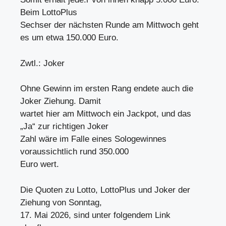
Beim LottoPlus
Sechser der nächsten Runde am Mittwoch geht
es um etwa 150.000 Euro.
Zwtl.: Joker
Ohne Gewinn im ersten Rang endete auch die
Joker Ziehung. Damit
wartet hier am Mittwoch ein Jackpot, und das
„Ja“ zur richtigen Joker
Zahl wäre im Falle eines Sologewinnes
voraussichtlich rund 350.000
Euro wert.
Die Quoten zu Lotto, LottoPlus und Joker der
Ziehung von Sonntag,
17. Mai 2026, sind unter folgendem Link