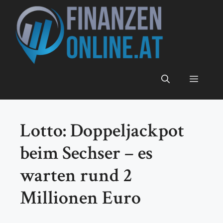
Zum
Inhalt
springen
Menü
Lotto: Doppeljackpot
beim Sechser – es
warten rund 2
Millionen Euro