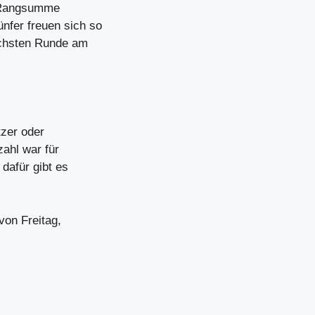
e Rangsumme
nfer freuen sich so
ächsten Runde am
tzer oder
zahl war für
dafür gibt es
von Freitag,