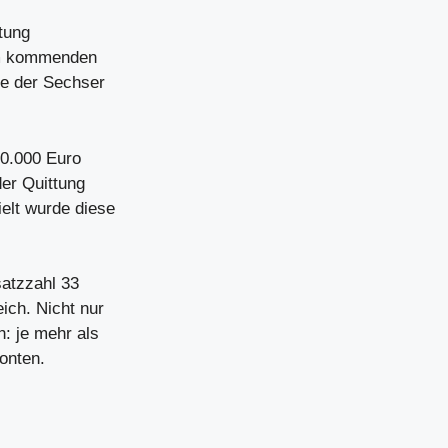
ttung
am kommenden
le der Sechser
30.000 Euro
der Quittung
elt wurde diese
satzzahl 33
ich. Nicht nur
h: je mehr als
onten.