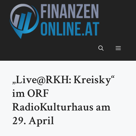
Zum
Inhalt
springen
Menü
„Live@RKH: Kreisky“
im ORF
RadioKulturhaus am
29. April