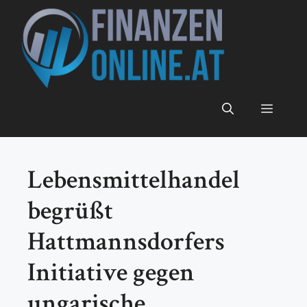
Zum
Inhalt
springen
Menü
Lebensmittelhandel
begrüßt
Hattmannsdorfers
Initiative gegen
ungarische