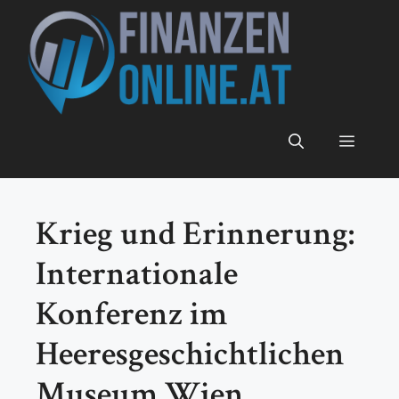
Zum
Inhalt
springen
Menü
Krieg und Erinnerung:
Internationale
Konferenz im
Heeresgeschichtlichen
Museum Wien