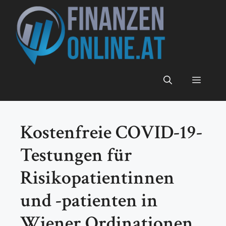
Zum
Inhalt
springen
Menü
Kostenfreie COVID-19-
Testungen für
Risikopatientinnen
und -patienten in
Wiener Ordinationen