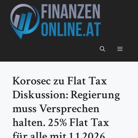
Zum
Inhalt
springen
Menü
Korosec zu Flat Tax
Diskussion: Regierung
muss Versprechen
halten. 25% Flat Tax
für alle mit 1.1.2026.