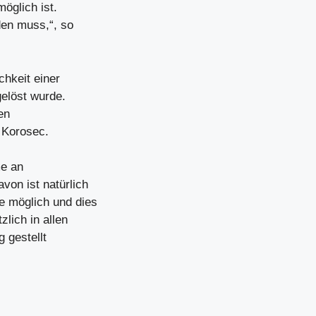
öglich ist.
den muss,“, so
chkeit einer
gelöst wurde.
en
o Korosec.
me an
von ist natürlich
e möglich und dies
lich in allen
 gestellt