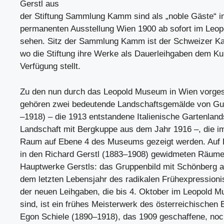
Gerstl aus
der Stiftung Sammlung Kamm sind als „noble Gäste“ 
permanenten Ausstellung Wien 1900 ab sofort im Leo
sehen. Sitz der Sammlung Kamm ist der Schweizer Ka
wo die Stiftung ihre Werke als Dauerleihgaben dem K
Verfügung stellt.
Zu den nun durch das Leopold Museum in Wien vorges
gehören zwei bedeutende Landschaftsgemälde von Gus
–1918) – die 1913 entstandene Italienische Gartenland
Landschaft mit Bergkuppe aus dem Jahr 1916 –, die i
Raum auf Ebene 4 des Museums gezeigt werden. Auf E
in den Richard Gerstl (1883–1908) gewidmeten Räumen
Hauptwerke Gerstls: das Gruppenbild mit Schönberg 
dem letzten Lebensjahr des radikalen Frühexpressionis
der neuen Leihgaben, die bis 4. Oktober im Leopold 
sind, ist ein frühes Meisterwerk des österreichischen 
Egon Schiele (1890–1918), das 1909 geschaffene, noc