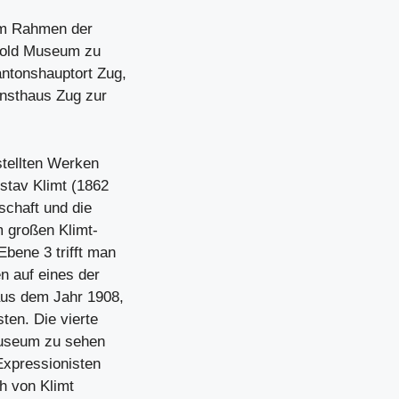
im Rahmen der
pold Museum zu
ntonshauptort Zug,
unsthaus Zug zur
tellten Werken
tav Klimt (1862
schaft und die
m großen Klimt-
bene 3 trifft man
 auf eines der
aus dem Jahr 1908,
ten. Die vierte
Museum zu sehen
Expressionisten
h von Klimt