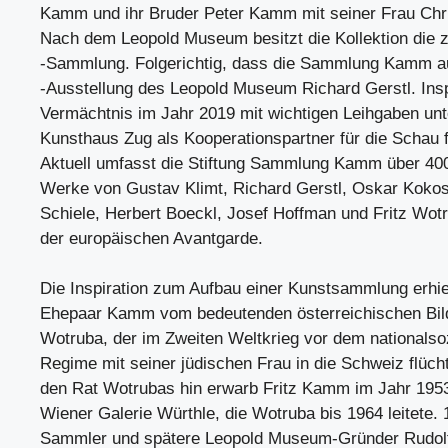
Kamm und ihr Bruder Peter Kamm mit seiner Frau Ch
Nach dem Leopold Museum besitzt die Kollektion die z
-Sammlung. Folgerichtig, dass die Sammlung Kamm au
-Ausstellung des Leopold Museum Richard Gerstl. Insp
Vermächtnis im Jahr 2019 mit wichtigen Leihgaben unt
Kunsthaus Zug als Kooperationspartner für die Schau f
Aktuell umfasst die Stiftung Sammlung Kamm über 400
Werke von Gustav Klimt, Richard Gerstl, Oskar Koko
Schiele, Herbert Boeckl, Josef Hoffman und Fritz Wo
der europäischen Avantgarde.
Die Inspiration zum Aufbau einer Kunstsammlung erhie
Ehepaar Kamm vom bedeutenden österreichischen Bild
Wotruba, der im Zweiten Weltkrieg vor dem nationalsoz
Regime mit seiner jüdischen Frau in die Schweiz flüch
den Rat Wotrubas hin erwarb Fritz Kamm im Jahr 195
Wiener Galerie Würthle, die Wotruba bis 1964 leitete. 
Sammler und spätere Leopold Museum-Gründer Rudolf