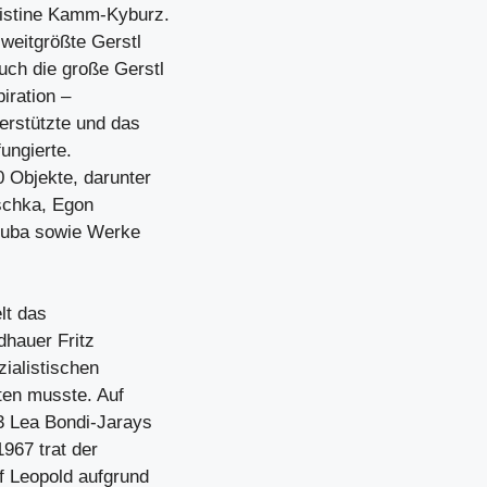
ristine Kamm-Kyburz.
weitgrößte Gerstl
ch die große Gerstl
iration –
erstützte und das
ungierte.
 Objekte, darunter
schka, Egon
truba sowie Werke
lt das
hauer Fritz
ialistischen
ten musste. Auf
3 Lea Bondi-Jarays
1967 trat der
 Leopold aufgrund