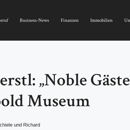
eruf
Business-News
Finanzen
Immobilien
Un
erstl: „Noble Gäste
pold Museum
chiele und Richard