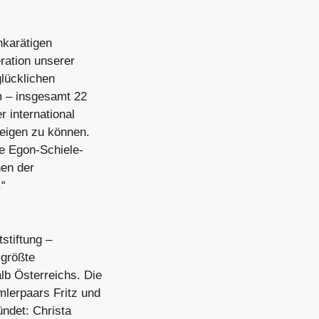
hkarätigen
ration unserer
glücklichen
 – insgesamt 22
 international
eigen zu können.
e Egon-Schiele-
en der
“
stiftung –
 größte
b Österreichs. Die
erpaars Fritz und
ndet: Christa