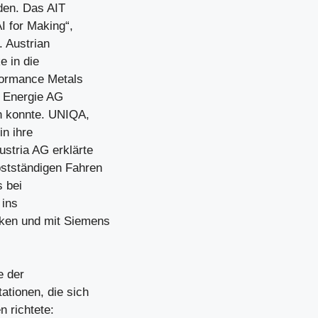
den. Das AIT
I for Making“,
. Austrian
e in die
rformance Metals
r Energie AG
en konnte. UNIQA,
n ihre
stria AG erklärte
stständigen Fahren
s bei
 ins
ken und mit Siemens
e der
ationen, die sich
n richtete: