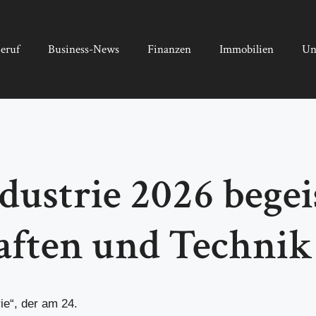
eruf
Business-News
Finanzen
Immobilien
Un
dustrie 2026 begei
aften und Technik
ie“, der am 24.