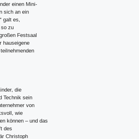
nder einen Mini-
n sich an ein
 galt es,
 so zu
 großen Festsaal
r hauseigene
e teilnehmenden
inder, die
d Technik sein
Unternehmer von
svoll, wie
en können – und das
ft des
är Christoph