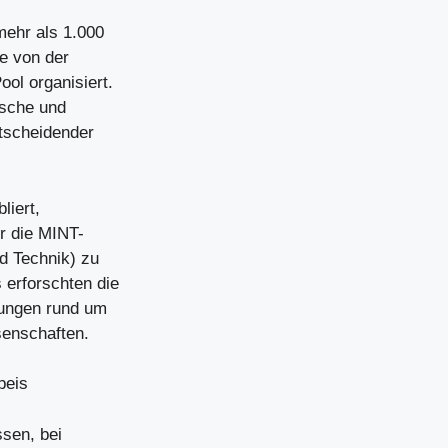
mehr als 1.000
e von der
ol organisiert.
nische und
tscheidender
liert,
ür die MINT-
d Technik) zu
erforschten die
lungen rund um
senschaften.
peis
ssen, bei