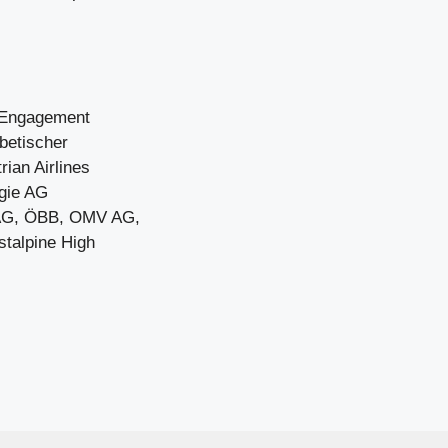
s Engagement
betischer
rian Airlines
gie AG
a AG, ÖBB, OMV AG,
talpine High