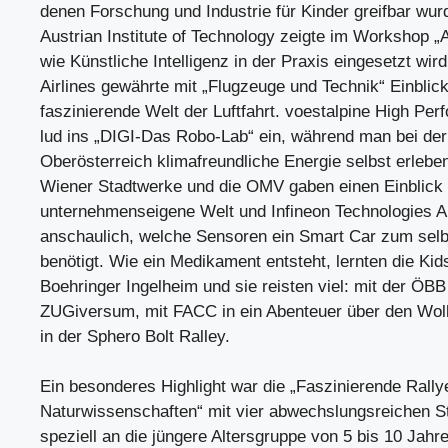
denen Forschung und Industrie für Kinder greifbar wur
Austrian Institute of Technology zeigte im Workshop „A
wie Künstliche Intelligenz in der Praxis eingesetzt wird
Airlines gewährte mit „Flugzeuge und Technik“ Einblick
faszinierende Welt der Luftfahrt. voestalpine High Pe
lud ins „DIGI-Das Robo-Lab“ ein, während man bei de
Oberösterreich klimafreundliche Energie selbst erleb
Wiener Stadtwerke und die OMV gaben einen Einblick i
unternehmenseigene Welt und Infineon Technologies Au
anschaulich, welche Sensoren ein Smart Car zum selb
benötigt. Wie ein Medikament entsteht, lernten die Kid
Boehringer Ingelheim und sie reisten viel: mit der ÖBB
ZUGiversum, mit FACC in ein Abenteuer über den Wol
in der Sphero Bolt Ralley.
Ein besonderes Highlight war die „Faszinierende Rally
Naturwissenschaften“ mit vier abwechslungsreichen St
speziell an die jüngere Altersgruppe von 5 bis 10 Jahre