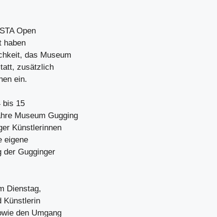
 ISTA Open
tt haben
ichkeit, das Museum
att, zusätzlich
hen ein.
 bis 15
Jahre Museum Gugging
ger Künstlerinnen
e eigene
ng der Gugginger
m Dienstag,
d Künstlerin
sowie den Umgang