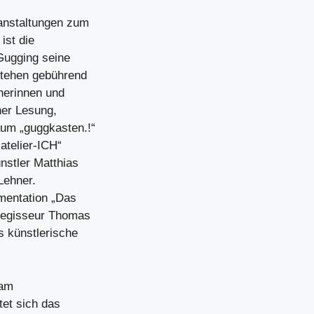
nstaltungen zum
ist die
Gugging seine
stehen gebührend
herinnen und
ner Lesung,
um „guggkasten.!“
atelier-ICH“
nstler Matthias
Lehner.
mentation „Das
Regisseur Thomas
s künstlerische
 am
tet sich das