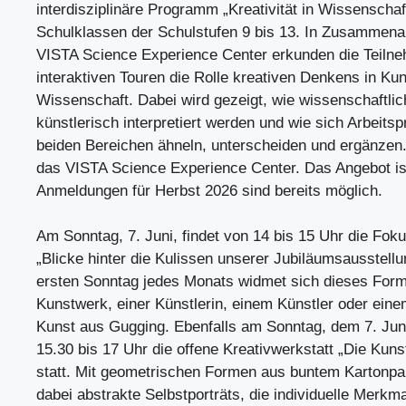
interdisziplinäre Programm „Kreativität in Wissenscha
Schulklassen der Schulstufen 9 bis 13. In Zusammena
VISTA Science Experience Center erkunden die Teiln
interaktiven Touren die Rolle kreativen Denkens in Ku
Wissenschaft. Dabei wird gezeigt, wie wissenschaftl
künstlerisch interpretiert werden und wie sich Arbeits
beiden Bereichen ähneln, unterscheiden und ergänzen. 
das VISTA Science Experience Center. Das Angebot is
Anmeldungen für Herbst 2026 sind bereits möglich.
Am Sonntag, 7. Juni, findet von 14 bis 15 Uhr die Fok
„Blicke hinter die Kulissen unserer Jubiläumsausstellu
ersten Sonntag jedes Monats widmet sich dieses For
Kunstwerk, einer Künstlerin, einem Künstler oder ein
Kunst aus Gugging. Ebenfalls am Sonntag, dem 7. Juni
15.30 bis 17 Uhr die offene Kreativwerkstatt „Die Kuns
statt. Mit geometrischen Formen aus buntem Kartonpa
dabei abstrakte Selbstporträts, die individuelle Merkma