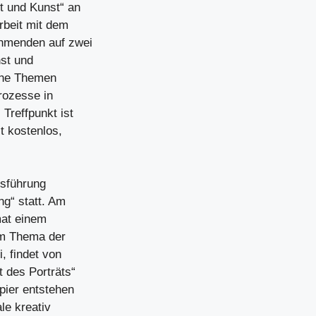
ft und Kunst“ an
rbeit mit dem
ehmenden auf zwei
nst und
iche Themen
prozesse in
Treffpunkt ist
t kostenlos,
usführung
ng“ statt. Am
mat einem
em Thema der
, findet von
t des Porträts“
pier entstehen
le kreativ