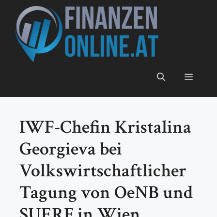
Zum
Inhalt
springen
Menü
IWF-Chefin Kristalina
Georgieva bei
Volkswirtschaftlicher
Tagung von OeNB und
SUERF in Wien