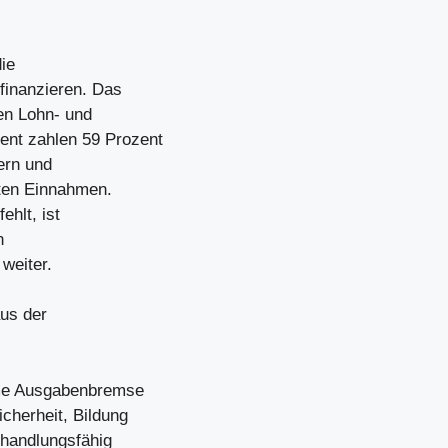
ie
finanzieren. Das
en Lohn- und
nt zahlen 59 Prozent
ern und
mten Einnahmen.
ehlt, ist
n
 weiter.
aus der
ame Ausgabenbremse
cherheit, Bildung
 handlungsfähig