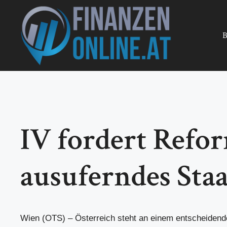
Zum
Inhalt
springen
B
IV fordert Ref
ausuferndes St
Wien (OTS) – Österreich steht an einem entscheiden