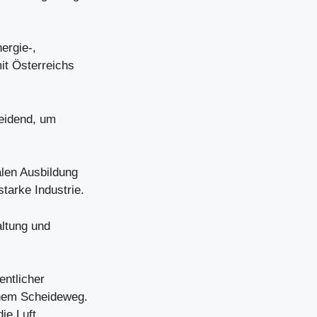
ergie-,
it Österreichs
heidend, um
alen Ausbildung
tarke Industrie.
altung und
entlicher
einem Scheideweg.
die Luft