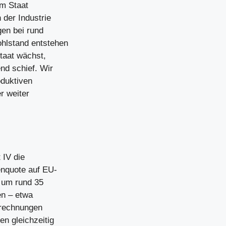
om Staat
 der Industrie
gen bei rund
ohlstand entstehen
Staat wächst,
nd schief. Wir
oduktiven
r weiter
 IV die
nquote auf EU-
 um rund 35
en – etwa
erechnungen
en gleichzeitig