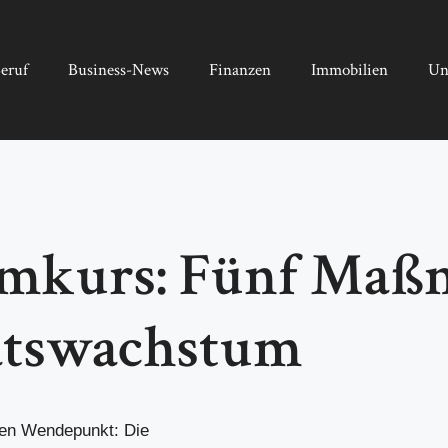
eruf
Business-News
Finanzen
Immobilien
Un
ormkurs: Fünf Ma
aatswachstum
den Wendepunkt: Die