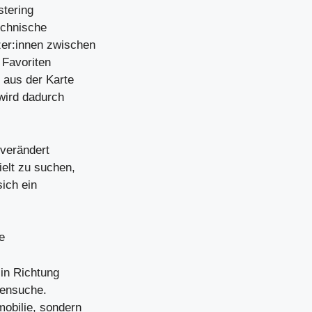
stering
echnische
zer:innen zwischen
 Favoriten
t aus der Karte
wird dadurch
 verändert
ielt zu suchen,
ich ein
e
 in Richtung
liensuche.
mobilie, sondern