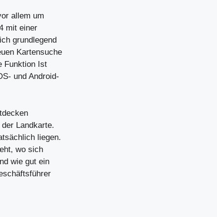
vor allem um
4 mit einer
eich grundlegend
neuen Kartensuche
e Funktion Ist
OS- und Android-
ntdecken
 der Landkarte.
tsächlich liegen.
ieht, wo sich
nd wie gut ein
eschäftsführer