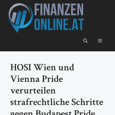
Zum
Inhalt
springen
Menü
HOSI Wien und
Vienna Pride
verurteilen
strafrechtliche Schritte
gegen Budapest Pride