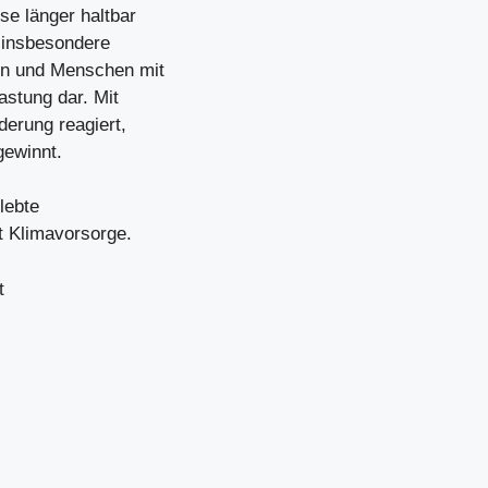
se länger haltbar
n insbesondere
en und Menschen mit
astung dar. Mit
derung reagiert,
ewinnt.
lebte
t Klimavorsorge.
t