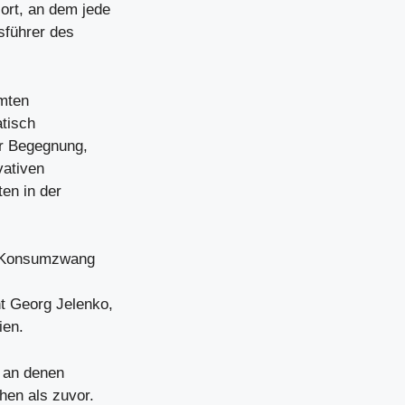
ort, an dem jede
sführer des
mten
atisch
ür Begegnung,
vativen
en in der
e Konsumzwang
t Georg Jelenko,
ien.
, an denen
hen als zuvor.