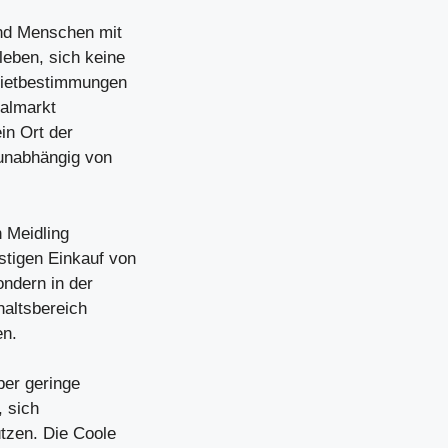
nd Menschen mit
eben, sich keine
Mietbestimmungen
ialmarkt
in Ort der
 unabhängig von
n Meidling
tigen Einkauf von
ondern in der
haltsbereich
en.
ber geringe
, sich
tzen. Die Coole