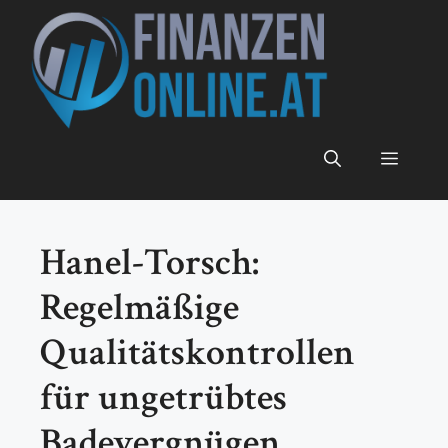
Zum
Inhalt
springen
Menü
Hanel-Torsch:
Regelmäßige
Qualitätskontrollen
für ungetrübtes
Badevergnügen