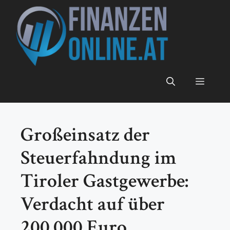
Zum
Inhalt
springen
Menü
Großeinsatz der
Steuerfahndung im
Tiroler Gastgewerbe:
Verdacht auf über
200.000 Euro