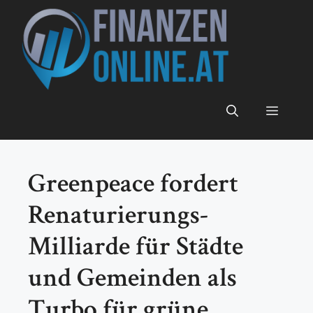
Zum
Inhalt
springen
Menü
Greenpeace fordert
Renaturierungs-
Milliarde für Städte
und Gemeinden als
Turbo für grüne