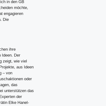
lich in den GB
scheiden möchte,
rat engagieren
. Die
chen ihre
n Ideen. Der
zeigt, wie viel
rojekte, aus Ideen
ig – von
auschaktionen oder
ragen, das
i unterstützen das
Experten der
ätin Elke Hanel-