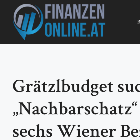
Zum
Inhalt
springen
B
Grätzlbudget suc
„Nachbarschatz“ 
sechs Wiener Be