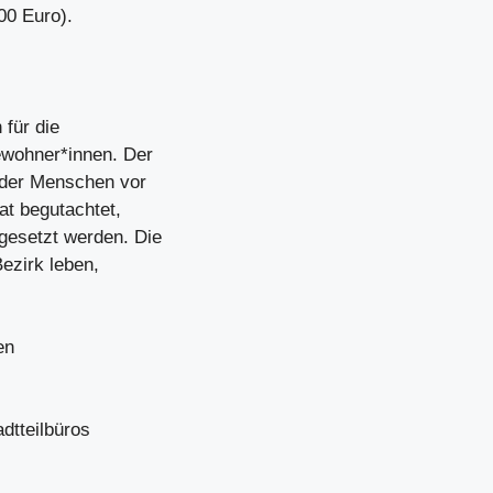
00 Euro).
 für die
ewohner*innen. Der
 der Menschen vor
at begutachtet,
gesetzt werden. Die
ezirk leben,
en
adtteilbüros