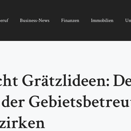
eruf
Business-News
Finanzen
Immobilien
Un
ht Grätzlideen: D
der Gebietsbetreu
zirken