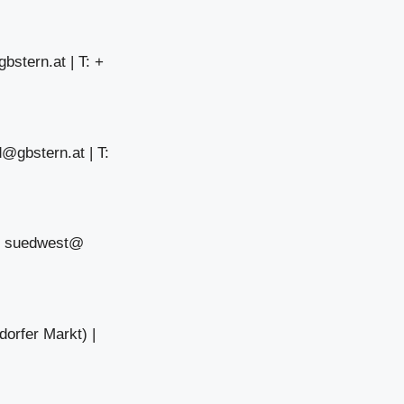
bstern.at
| T: +
d@gbstern.at
| T:
 | suedwest@
dorfer Markt) |