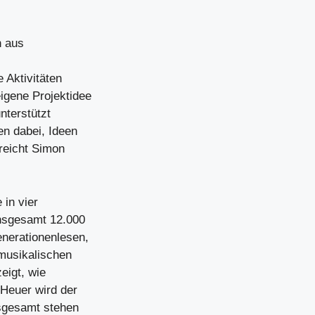
h aus
 Aktivitäten
igene Projektidee
nterstützt
en dabei, Ideen
treicht Simon
in vier
insgesamt 12.000
enerationenlesen,
musikalischen
eigt, wie
 Heuer wird der
sgesamt stehen