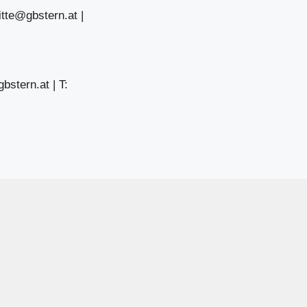
itte@gbstern.at
|
bstern.at
| T: