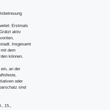
etsbetreuung
eitet: Erstmals
rätzl aktiv
voriten,
ustadt. Insgesamt
, mit dem
rden können.
ein, an der
ftsfeste,
tiativen oder
barschatz sind
., 15.,