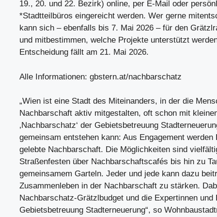
19., 20. und 22. Bezirk) online, per E-Mail oder persön
*Stadtteilbüros eingereicht werden. Wer gerne mitent
kann sich – ebenfalls bis 7. Mai 2026 – für den Grätzl
und mitbestimmen, welche Projekte unterstützt werden
Entscheidung fällt am 21. Mai 2026.
Alle Informationen: gbstern.at/nachbarschatz
„Wien ist eine Stadt des Miteinanders, in der die Mens
Nachbarschaft aktiv mitgestalten, oft schon mit kleine
‚Nachbarschatz‘ der Gebietsbetreuung Stadterneuerung 
gemeinsam entstehen kann: Aus Engagement werden P
gelebte Nachbarschaft. Die Möglichkeiten sind vielfält
Straßenfesten über Nachbarschaftscafés bis hin zu T
gemeinsamem Garteln. Jeder und jede kann dazu beit
Zusammenleben in der Nachbarschaft zu stärken. Dabe
Nachbarschatz-Grätzlbudget und die Expertinnen und 
Gebietsbetreuung Stadterneuerung“, so Wohnbaustadtr