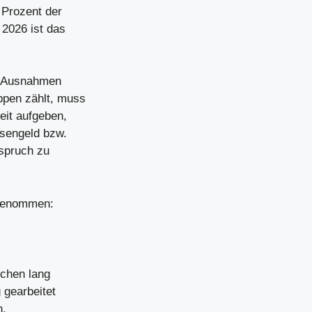
 Prozent der
 2026 ist das
es Ausnahmen
ppen zählt, muss
eit aufgeben,
osengeld bzw.
nspruch zu
sgenommen:
ochen lang
 gearbeitet
n.