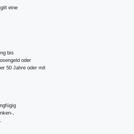
gilt eine
ung bis
losengeld oder
r 50 Jahre oder mit
ingfügig
nken-,
.