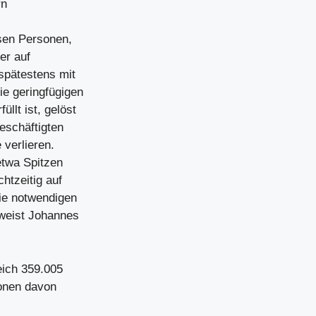
rn
sen Personen,
er auf
spätestens mit
e geringfügigen
llt ist, gelöst
Beschäftigten
 verlieren.
etwa Spitzen
htzeitig auf
ie notwendigen
 weist Johannes
eich 359.005
sonen davon