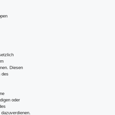
ppen
etzlich
um
enen. Diesen
n des
hne
ndigen oder
des
g dazuverdienen.