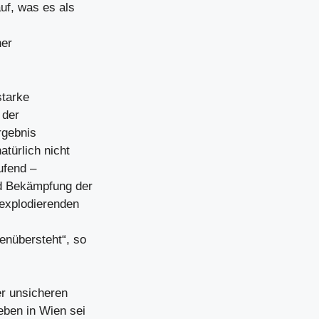
uf, was es als
her
starke
 der
rgebnis
türlich nicht
ufend –
nd Bekämpfung der
 explodierenden
enübersteht“, so
r unsicheren
eben in Wien sei