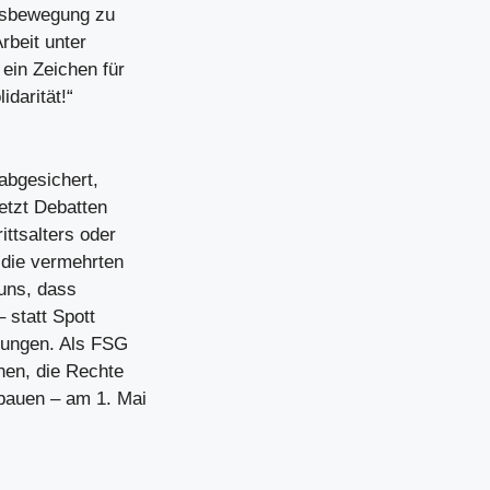
ftsbewegung zu
rbeit unter
ein Zeichen für
idarität!“
abgesichert,
etzt Debatten
ttsalters oder
 die vermehrten
 uns, dass
 statt Spott
ngungen. Als FSG
hen, die Rechte
bauen – am 1. Mai