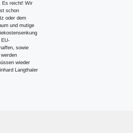
 Es reicht! Wir
ast schon
tz oder dem
lraum und mutige
rgiekostensenkung
r EU-
haffen, sowie
o werden
müssen wieder
nhard Langthaler