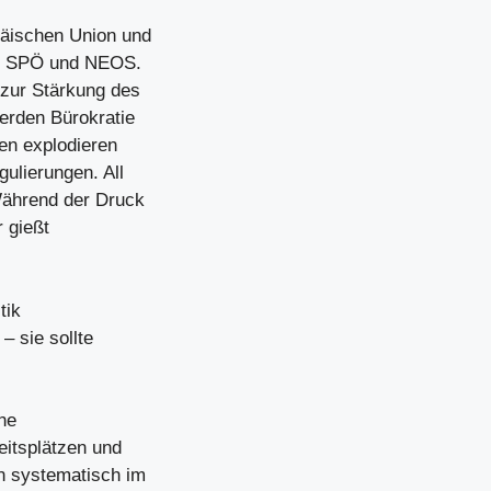
päischen Union und
VP, SPÖ und NEOS.
zur Stärkung des
erden Bürokratie
en explodieren
ulierungen. All
Während der Druck
r gießt
tik
– sie sollte
che
itsplätzen und
n systematisch im