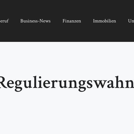
eruf
Business-News
Finanzen
Immobilien
Un
egulierungswahn t