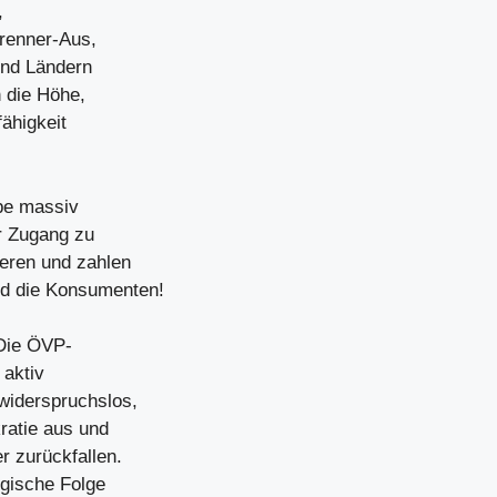
,
brenner-Aus,
und Ländern
n die Höhe,
ähigkeit
ebe massiv
er Zugang zu
ieren und zahlen
nd die Konsumenten!
 Die ÖVP-
 aktiv
widerspruchslos,
ratie aus und
r zurückfallen.
ogische Folge