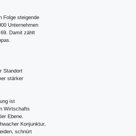
n Folge steigende
0.000 Unternehmen
69. Damit zählt
opas.
er Standort
er stärker
ung ist
en Wirtschafts
aler Ebene.
hwacher Konjunktur,
eiden, schnürt