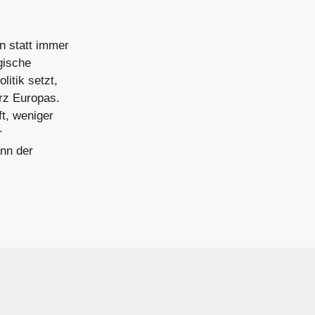
n statt immer
gische
litik setzt,
urz Europas.
ft, weniger
r
nn der