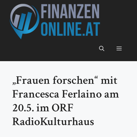
Zum
Inhalt
springen
Menü
„Frauen forschen“ mit
Francesca Ferlaino am
20.5. im ORF
RadioKulturhaus