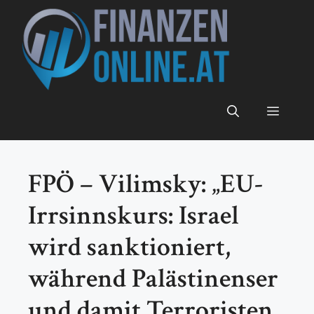
Zum
Inhalt
springen
Menü
FPÖ – Vilimsky: „EU-
Irrsinnskurs: Israel
wird sanktioniert,
während Palästinenser
und damit Terroristen