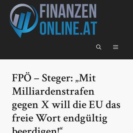
Zum
Inhalt
springen
Menü
FPÖ – Steger: „Mit
Milliardenstrafen
gegen X will die EU das
freie Wort endgültig
beerdigen!“