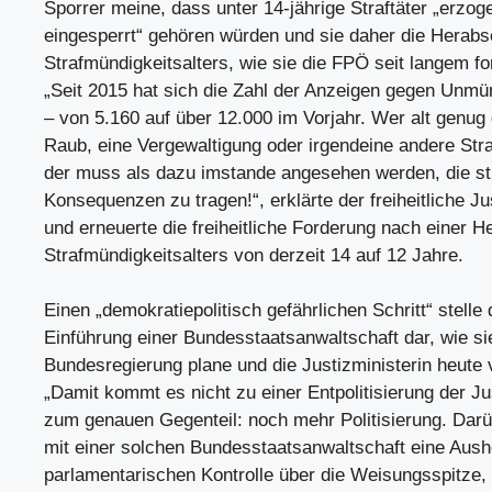
Sporrer meine, dass unter 14-jährige Straftäter „erzog
eingesperrt“ gehören würden und sie daher die Herab
Strafmündigkeitsalters, wie sie die FPÖ seit langem fo
„Seit 2015 hat sich die Zahl der Anzeigen gegen Unmü
– von 5.160 auf über 12.000 im Vorjahr. Wer alt genug 
Raub, eine Vergewaltigung oder irgendeine andere Stra
der muss als dazu imstande angesehen werden, die str
Konsequenzen zu tragen!“, erklärte der freiheitliche J
und erneuerte die freiheitliche Forderung nach einer 
Strafmündigkeitsalters von derzeit 14 auf 12 Jahre.
Einen „demokratiepolitisch gefährlichen Schritt“ stelle 
Einführung einer Bundesstaatsanwaltschaft dar, wie si
Bundesregierung plane und die Justizministerin heute v
„Damit kommt es nicht zu einer Entpolitisierung der Ju
zum genauen Gegenteil: noch mehr Politisierung. Darü
mit einer solchen Bundesstaatsanwaltschaft eine Aush
parlamentarischen Kontrolle über die Weisungsspitze, 