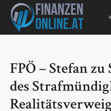
Zum
Inhalt
springen
B
FPÖ – Stefan zu
des Strafmündigk
Realitätsverwei