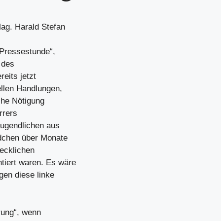
ag. Harald Stefan
„Pressestunde“,
 des
eits jetzt
ellen Handlungen,
che Nötigung
rrers
Jugendlichen aus
ädchen über Monate
ecklichen
iert waren. Es wäre
gen diese linke
rung“, wenn