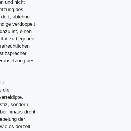
en und nicht
setzung des
rdert, ablehne.
ndige verdoppelt
dazu ist, einen
ftat zu begehen,
afrechtlichen
ustizsprecher
Herabsetzung des
die
e die
erteidigte.
stiz, sondern
ber hinaus droht
ebelung der
wie es derzeit