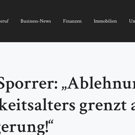
eruf
Business-News
Finanzen
Immobilien
Un
 Sporrer: „Ablehn
eitsalters grenzt 
gerung!“