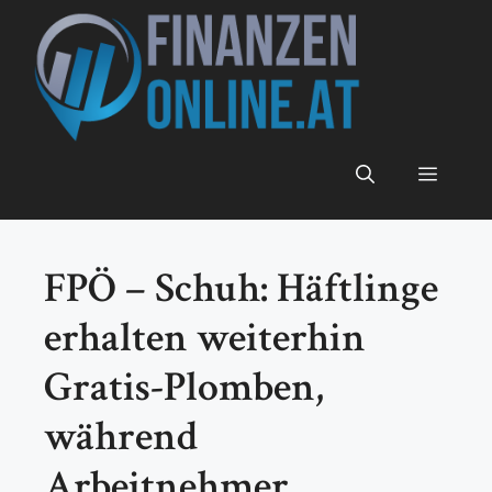
Zum
Inhalt
springen
Menü
FPÖ – Schuh: Häftlinge
erhalten weiterhin
Gratis-Plomben,
während
Arbeitnehmer