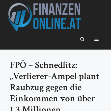
Zum
Inhalt
springen
Menü
FPÖ – Schnedlitz:
„Verlierer-Ampel plant
Raubzug gegen die
Einkommen von über
1,3 Millionen