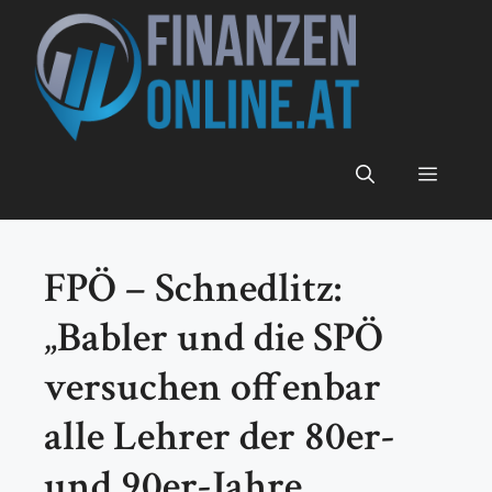
Zum
Inhalt
springen
Menü
FPÖ – Schnedlitz:
„Babler und die SPÖ
versuchen offenbar
alle Lehrer der 80er-
und 90er-Jahre