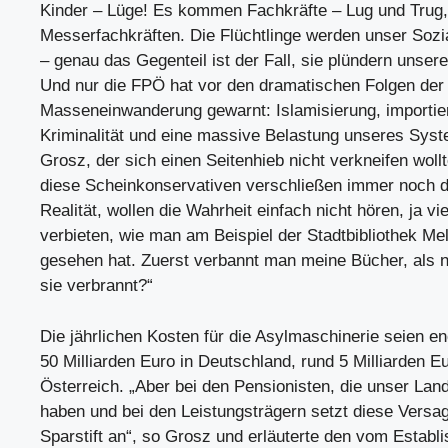
Kinder – Lüge! Es kommen Fachkräfte – Lug und Trug
Messerfachkräften. Die Flüchtlinge werden unser Sozi
– genau das Gegenteil ist der Fall, sie plündern unsere
Und nur die FPÖ hat vor den dramatischen Folgen der
Masseneinwanderung gewarnt: Islamisierung, importie
Kriminalität und eine massive Belastung unseres Syst
Grosz, der sich einen Seitenhieb nicht verkneifen woll
diese Scheinkonservativen verschließen immer noch d
Realität, wollen die Wahrheit einfach nicht hören, ja v
verbieten, wie man am Beispiel der Stadtbibliothek M
gesehen hat. Zuerst verbannt man meine Bücher, als 
sie verbrannt?“
Die jährlichen Kosten für die Asylmaschinerie seien e
50 Milliarden Euro in Deutschland, rund 5 Milliarden Eu
Österreich. „Aber bei den Pensionisten, die unser Lan
haben und bei den Leistungsträgern setzt diese Versa
Sparstift an“, so Grosz und erläuterte den vom Establi