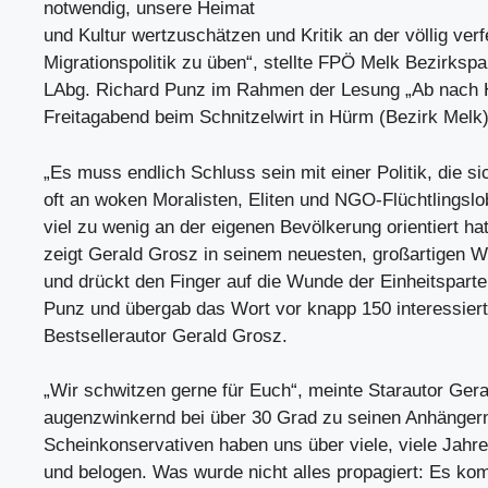
notwendig, unsere Heimat
und Kultur wertzuschätzen und Kritik an der völlig verf
Migrationspolitik zu üben“, stellte FPÖ Melk Bezirksp
LAbg. Richard Punz im Rahmen der Lesung „Ab nach
Freitagabend beim Schnitzelwirt in Hürm (Bezirk Melk)
„Es muss endlich Schluss sein mit einer Politik, die si
oft an woken Moralisten, Eliten und NGO-Flüchtlingslo
viel zu wenig an der eigenen Bevölkerung orientiert ha
zeigt Gerald Grosz in seinem neuesten, großartigen 
und drückt den Finger auf die Wunde der Einheitsparte
Punz und übergab das Wort vor knapp 150 interessier
Bestsellerautor Gerald Grosz.
„Wir schwitzen gerne für Euch“, meinte Starautor Ger
augenzwinkernd bei über 30 Grad zu seinen Anhängern
Scheinkonservativen haben uns über viele, viele Jahre
und belogen. Was wurde nicht alles propagiert: Es k