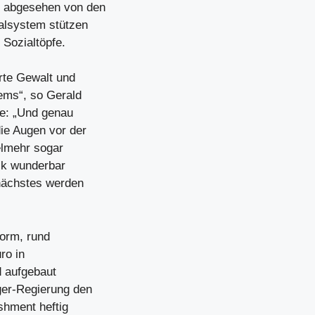
, abgesehen von den
alsystem stützen
 Sozialtöpfe.
rte Gewalt und
ems“, so Gerald
te: „Und genau
ie Augen vor der
ielmehr sogar
elk wunderbar
nächstes werden
norm, rund
ro in
d aufgebaut
ger-Regierung den
shment heftig