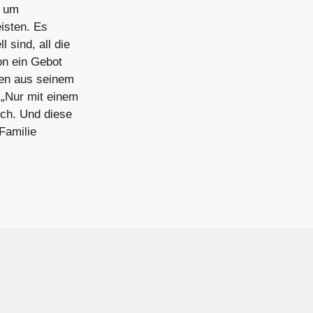
t um
eisten. Es
 sind, all die
ion ein Gebot
den aus seinem
„Nur mit einem
ich. Und diese
Familie