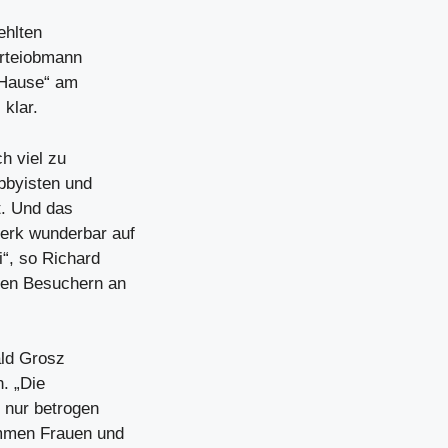
ehlten
arteiobmann
 Hause“ am
 klar.
ch viel zu
bbyisten und
t. Und das
Werk wunderbar auf
i“, so Richard
ten Besuchern an
ald Grosz
. „Die
 nur betrogen
ommen Frauen und