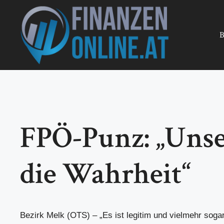
Zum
Inhalt
springen
B
FPÖ-Punz: „Unse
die Wahrheit“
Bezirk Melk (OTS) – „Es ist legitim und vielmehr soga