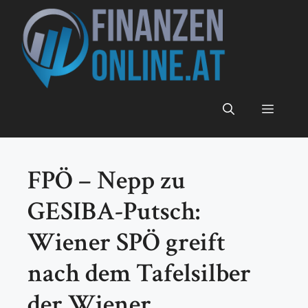
Zum
Inhalt
springen
Menü
FPÖ – Nepp zu
GESIBA-Putsch:
Wiener SPÖ greift
nach dem Tafelsilber
der Wiener