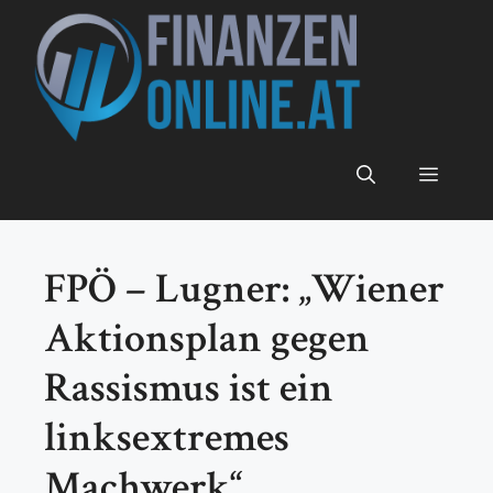
Zum
Inhalt
springen
Menü
FPÖ – Lugner: „Wiener
Aktionsplan gegen
Rassismus ist ein
linksextremes
Machwerk“