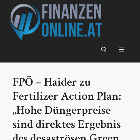
Zum
Inhalt
springen
Menü
FPÖ – Haider zu
Fertilizer Action Plan:
„Hohe Düngerpreise
sind direktes Ergebnis
des desaströsen Green