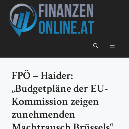
Zum
Inhalt
springen
Menü
FPÖ – Haider:
„Budgetpläne der EU-
Kommission zeigen
zunehmenden
Machtrausch Brüssels“