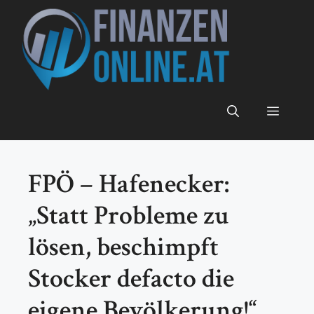
Zum
Inhalt
springen
Menü
FPÖ – Hafenecker:
„Statt Probleme zu
lösen, beschimpft
Stocker defacto die
eigene Bevölkerung!“