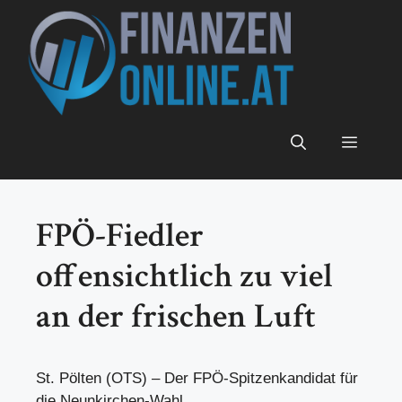
Zum
Inhalt
springen
Menü
FPÖ-Fiedler
offensichtlich zu viel
an der frischen Luft
St. Pölten (OTS) – Der FPÖ-Spitzenkandidat für
die Neunkirchen-Wahl