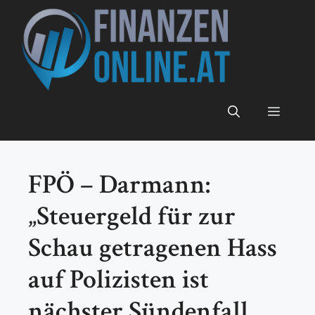
Zum
Inhalt
springen
Menü
FPÖ – Darmann:
„Steuergeld für zur
Schau getragenen Hass
auf Polizisten ist
nächster Sündenfall