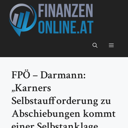
Zum
Inhalt
springen
Menü
FPÖ – Darmann:
„Karners
Selbstaufforderung zu
Abschiebungen kommt
einer Selbstanklage