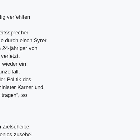
ig verfehlten
eitssprecher
e durch einen Syrer
 24-jähriger von
verletzt.
 wieder ein
nzelfall,
r Politik des
inister Karner und
 tragen“, so
n Zielscheibe
tenlos zusehe.