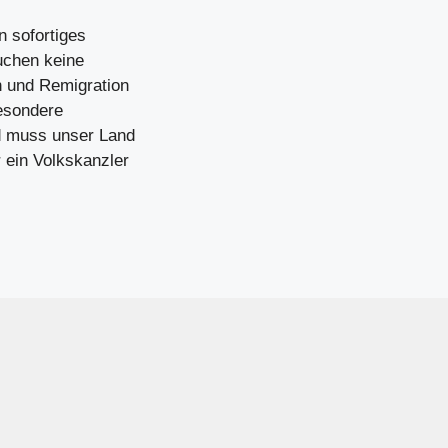
n sofortiges
uchen keine
h und Remigration
besondere
nd muss unser Land
 ein Volkskanzler