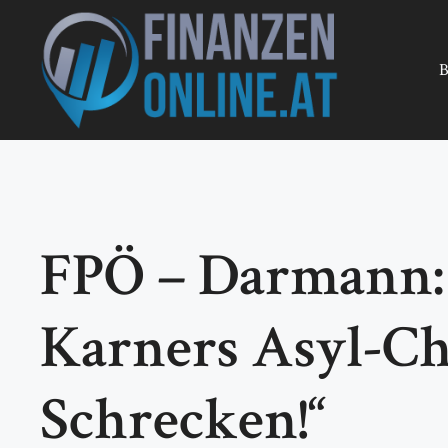
Zum
Inhalt
springen
B
FPÖ – Darmann: 
Karners Asyl-Ch
Schrecken!“