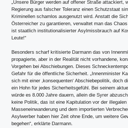
„Unsere Bürger werden auf offener Straße attackiert, w
Regierung aus falscher Toleranz einen Schutzstaat sim
Kriminellen schamlos ausgenutzt wird. Anstatt die Sich
Österreicher zu garantieren, verwaltet man das Chaos
ist staatlich institutionalisierter Asylmissbrauch auf K
Leute!“
Besonders scharf kritisierte Darmann das von Innenmi
propagierte, aber in der Realität nicht vorhandene, ko
Vorgehen bei Abschiebungen. Dieses Schneckentempo 
Gefahr für die öffentliche Sicherheit. „Innenminister Ka
sich mit einer ‚konsequenten‘ Abschiebepolitik, doch die
ein Hohn für jedes Sicherheitsgefühl. Bei seinem aktu
würde es 8.000 Jahre dauern, allein die Syrer abzusch
keine Politik, das ist eine Kapitulation vor der illegalen
Masseneinwanderung und dem importierten Verbrechen
Asylwerber haben hier Zeit ohne Ende, um weitere Gew
begehen“, erklärte Darmann.