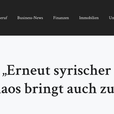
eruf
Business-News
Finanzen
Immobilien
Un
„Erneut syrischer
aos bringt auch z