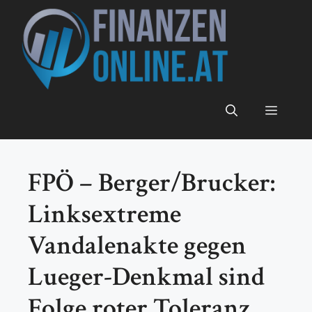
Zum
Inhalt
springen
Menü
FPÖ – Berger/Brucker:
Linksextreme
Vandalenakte gegen
Lueger-Denkmal sind
Folge roter Toleranz