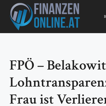
Zum
Inhalt
springen
B
FPÖ – Belakowits
Lohntransparenz
Frau ist Verliere