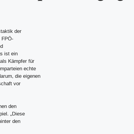
taktik der
te FPÖ-
nd
 ist ein
als Kämpfer für
emparteien echte
darum, die eigenen
chaft vor
chen den
iel. „Diese
inter den