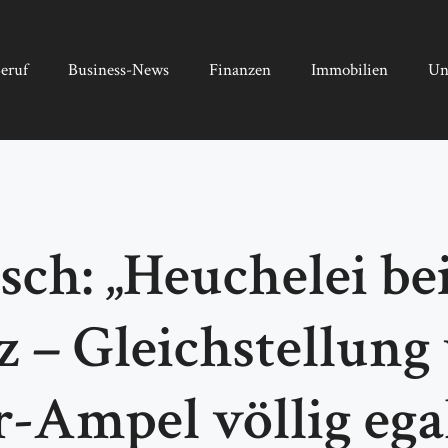
eruf
Business-News
Finanzen
Immobilien
Un
ch: „Heuchelei be
 – Gleichstellun
r-Ampel völlig egal