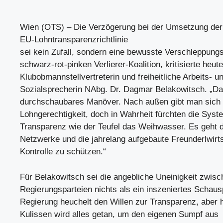
Wien (OTS) – Die Verzögerung bei der Umsetzung der
EU-Lohntransparenzrichtlinie
sei kein Zufall, sondern eine bewusste Verschleppungs
schwarz-rot-pinken Verlierer-Koalition, kritisierte heu
Klubobmannstellvertreterin und freiheitliche Arbeits- u
Sozialsprecherin NAbg. Dr. Dagmar Belakowitsch. „Das
durchschaubares Manöver. Nach außen gibt man sich 
Lohngerechtigkeit, doch in Wahrheit fürchten die Syst
Transparenz wie der Teufel das Weihwasser. Es geht 
Netzwerke und die jahrelang aufgebaute Freunderlwirts
Kontrolle zu schützen.“
Für Belakowitsch sei die angebliche Uneinigkeit zwis
Regierungsparteien nichts als ein inszeniertes Schausp
Regierung heuchelt den Willen zur Transparenz, aber h
Kulissen wird alles getan, um den eigenen Sumpf aus