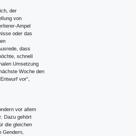
ich, der
ellung von
erlierer-Ampel
nisse oder das
nen
 Ausrede, dass
öchte, schnell
ionalen Umsetzung
z nächste Woche den
 Entwurf vor“,
ondern vor allem
r. Dazu gehört
r die gleichen
in Gendern,