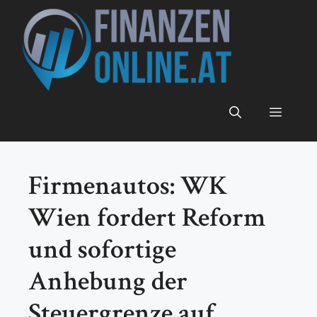
Zum
Inhalt
springen
Menü
Firmenautos: WK
Wien fordert Reform
und sofortige
Anhebung der
Steuergrenze auf