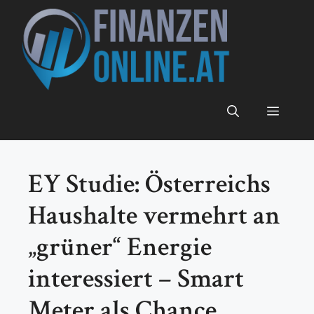
Zum
Inhalt
springen
Menü
EY Studie: Österreichs
Haushalte vermehrt an
„grüner“ Energie
interessiert – Smart
Meter als Chance