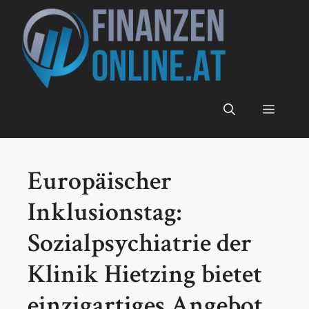
Zum
Inhalt
springen
Menü
Europäischer
Inklusionstag:
Sozialpsychiatrie der
Klinik Hietzing bietet
einzigartiges Angebot