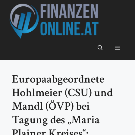
Zum
Inhalt
springen
Menü
Europaabgeordnete
Hohlmeier (CSU) und
Mandl (ÖVP) bei
Tagung des „Maria
Plainer Kreises“: