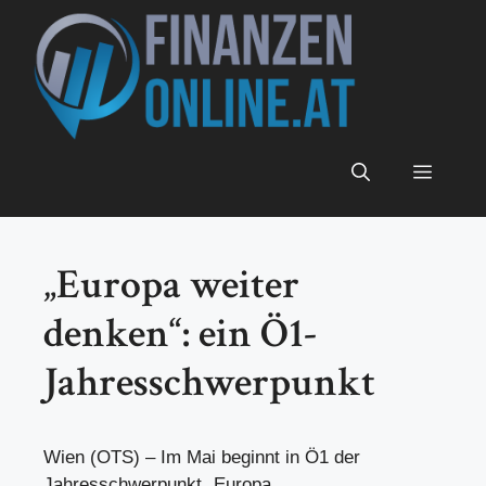
Zum
Inhalt
springen
Menü
„Europa weiter
denken“: ein Ö1-
Jahresschwerpunkt
Wien (OTS) – Im Mai beginnt in Ö1 der
Jahresschwerpunkt „Europa