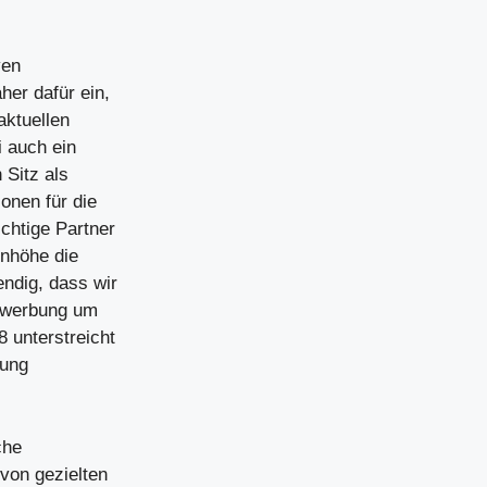
ven
her dafür ein,
ktuellen
 auch ein
 Sitz als
onen für die
ichtige Partner
enhöhe die
endig, dass wir
Bewerbung um
8 unterstreicht
kung
che
von gezielten