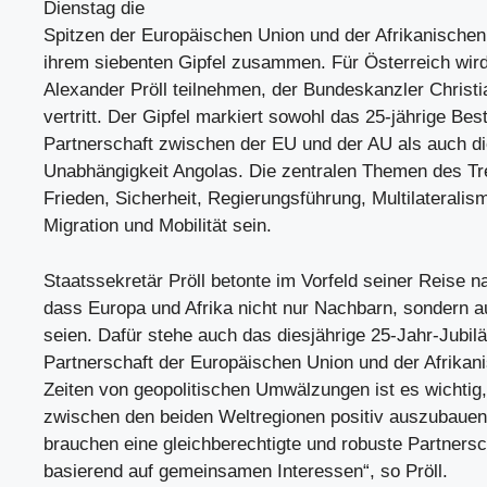
Dienstag die
Spitzen der Europäischen Union und der Afrikanische
ihrem siebenten Gipfel zusammen. Für Österreich wird
Alexander Pröll teilnehmen, der Bundeskanzler Christ
vertritt. Der Gipfel markiert sowohl das 25-jährige Bes
Partnerschaft zwischen der EU und der AU als auch di
Unabhängigkeit Angolas. Die zentralen Themen des Tr
Frieden, Sicherheit, Regierungsführung, Multilaterali
Migration und Mobilität sein.
Staatssekretär Pröll betonte im Vorfeld seiner Reise n
dass Europa und Afrika nicht nur Nachbarn, sondern a
seien. Dafür stehe auch das diesjährige 25-Jahr-Jubil
Partnerschaft der Europäischen Union und der Afrikani
Zeiten von geopolitischen Umwälzungen ist es wichtig
zwischen den beiden Weltregionen positiv auszubauen
brauchen eine gleichberechtigte und robuste Partnersch
basierend auf gemeinsamen Interessen“, so Pröll.