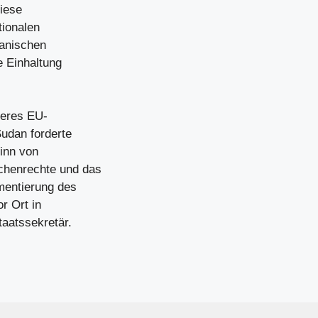
Diese
tionalen
kanischen
e Einhaltung
keres EU-
Sudan forderte
ginn von
chenrechte und das
mentierung des
r Ort in
taatssekretär.