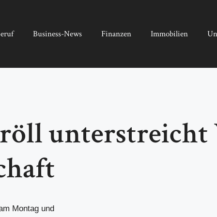
eruf
Business-News
Finanzen
Immobilien
Un
öll unterstreicht
chaft
 am Montag und