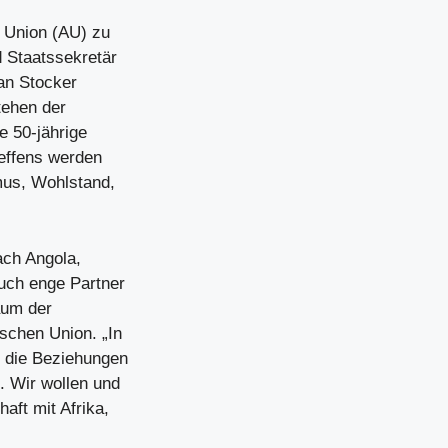
n Union (AU) zu
 Staatssekretär
ian Stocker
tehen der
e 50-jährige
effens werden
smus, Wohlstand,
ach Angola,
uch enge Partner
äum der
schen Union. „In
, die Beziehungen
. Wir wollen und
aft mit Afrika,